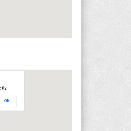
tly.
OK